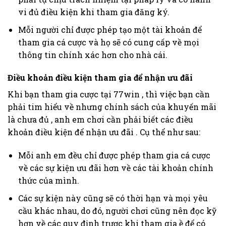
vi đủ điều kiện khi tham gia đăng ký.
Mỗi người chỉ được phép tạo một tài khoản để
tham gia cá cược và họ sẽ có cung cấp về mọi
thông tin chính xác hơn cho nhà cái.
Điều khoản điều kiện tham gia để nhận ưu đãi
Khi bạn tham gia cược tại 77win , thì việc bạn cần
phải tim hiểu về nhưng chính sách của khuyến mãi
là chưa đủ , anh em chơi cần phải biết các điều
khoản điều kiện để nhận ưu đãi . Cụ thể như sau:
Mỗi anh em đều chỉ được phép tham gia cá cược
về các sự kiện ưu đãi hơn về các tài khoản chính
thức của mình.
Các sự kiện này cũng sẽ có thời hạn và mọi yêu
cầu khác nhau, do đó, người chơi cũng nên đọc kỹ
hơn về các quy định trươc khi tham gia ề để có