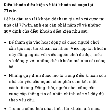
Điều khoản điều kiện về tài khoản cá cược tại
77win
Để bắt đầu tạo tài khoản để tham gia vào cá cược tại
nhà cái 77win, anh em cần phải nắm rõ về những
quy định của diều khoản điều kiện như sau:
Để tham gia vào hoạt động cá cược, người chơi
cần tạo một tài khoản cá nhân. Việc lập tài khoản
này đồng nghĩa với việc người chơi đã đọc, hiểu
và đồng ý với những điều khoản mà nhà cái công
bố.
Những quy định được mô tả trong điều khoản của
nhà cái yêu cầu người chơi phải cam kết một
cách rõ ràng. Đồng thời, người chơi cũng cần
cung cấp thông tin cá nhân chính xác và đầy đủ
theo yêu cầu.
Trong trường hợp phát hiện tài khoản giả mạo,