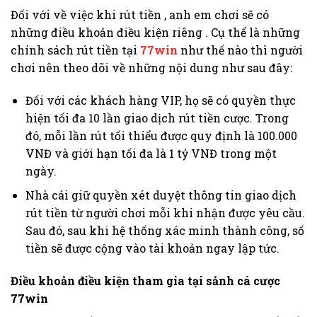
Đối với về việc khi rút tiền , anh em chơi sẽ có
những điều khoản điều kiện riêng . Cụ thể là những
chính sách rút tiền tại
77win
như thế nào thì người
chơi nên theo dõi về những nội dung như sau đây:
Đối với các khách hàng VIP, họ sẽ có quyền thực
hiện tối đa 10 lần giao dịch rút tiền cược. Trong
đó, mỗi lần rút tối thiểu được quy định là 100.000
VNĐ và giới hạn tối đa là 1 tỷ VNĐ trong một
ngày.
Nhà cái giữ quyền xét duyệt thông tin giao dịch
rút tiền từ người chơi mỗi khi nhận được yêu cầu.
Sau đó, sau khi hệ thống xác minh thành công, số
tiền sẽ được cộng vào tài khoản ngay lập tức.
Điều khoản điều kiện tham gia tại sảnh cá cược
77win