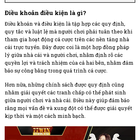
Điều khoản điều kiện là gì?
Điều khoản và điều kiện là tập hợp các quy định,
quy tắc và luật lệ mà người chơi phải tuân theo khi
tham gia hoạt động cá cược trên các nền tảng nhà
cái trực tuyến. Đây được coi là một hợp đồng pháp
lý giữa nhà cái và người chơi, nhằm định rõ các
quyền lợi và trách nhiệm của cả hai bên, nhằm đảm
bảo sự công bằng trong quá trình cá cược.
Hơn nữa, những chính sách được quy định cũng
nhằm giải quyết các tranh chấp có thể phát sinh
giữa người chơi và nhà cái. Điều này giúp đảm bảo
rằng mọi vấn đề và xung đột có thể được giải quyết
kịp thời và một cách minh bạch.