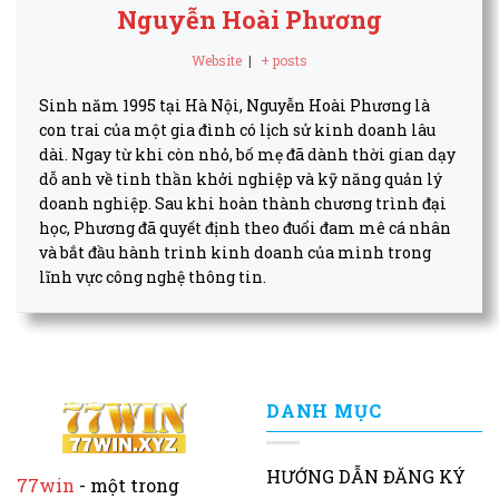
Nguyễn Hoài Phương
Website
|
+ posts
Sinh năm 1995 tại Hà Nội, Nguyễn Hoài Phương là
con trai của một gia đình có lịch sử kinh doanh lâu
dài. Ngay từ khi còn nhỏ, bố mẹ đã dành thời gian dạy
dỗ anh về tinh thần khởi nghiệp và kỹ năng quản lý
doanh nghiệp. Sau khi hoàn thành chương trình đại
học, Phương đã quyết định theo đuổi đam mê cá nhân
và bắt đầu hành trình kinh doanh của mình trong
lĩnh vực công nghệ thông tin.
DANH MỤC
HƯỚNG DẪN ĐĂNG KÝ
77win
- một trong