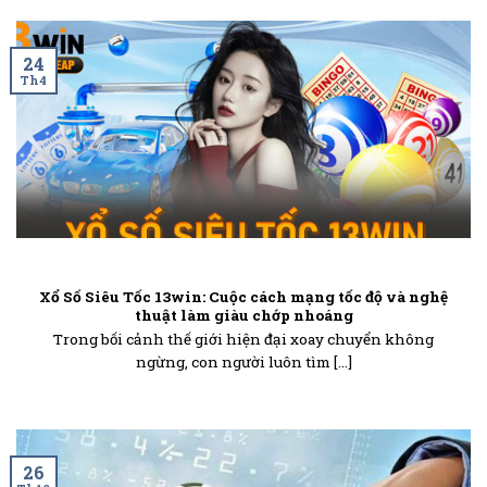
24
Th4
Xổ Số Siêu Tốc 13win: Cuộc cách mạng tốc độ và nghệ
thuật làm giàu chớp nhoáng
Trong bối cảnh thế giới hiện đại xoay chuyển không
ngừng, con người luôn tìm [...]
26