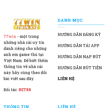
DANH MỤC
HƯỚNG DẪN ĐĂNG KÝ
77win
- một trong
những nhà cái uy tín
HƯỚNG DẪN TẢI APP
dành riêng cho những
anh em game thủ tại
HƯỚNG DẪN NẠP RÚT
Việt Nam. Để biết thêm
thông tin về nhà cái
HƯỚNG DẪN RÚT TIỀN
này hãy cùng theo dõi
LIÊN HỆ
bài viết sau đây.
Đối tác:
BET88
THÔNG TIN
LIÊN HỆ