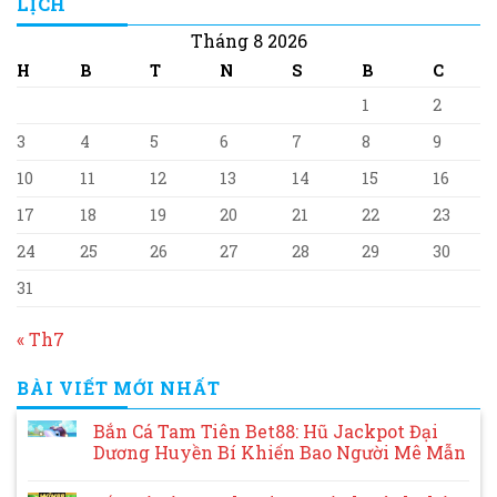
LỊCH
Tháng 8 2026
H
B
T
N
S
B
C
1
2
3
4
5
6
7
8
9
10
11
12
13
14
15
16
17
18
19
20
21
22
23
24
25
26
27
28
29
30
31
« Th7
BÀI VIẾT MỚI NHẤT
Bắn Cá Tam Tiên Bet88: Hũ Jackpot Đại
Dương Huyền Bí Khiến Bao Người Mê Mẫn